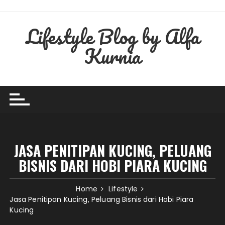
Skip
to
Lifestyle Blog by Alfa
content
Kurnia
JASA PENITIPAN KUCING, PELUANG
BISNIS DARI HOBI PIARA KUCING
Home
Lifestyle
Jasa Penitipan Kucing, Peluang Bisnis dari Hobi Piara
Kucing