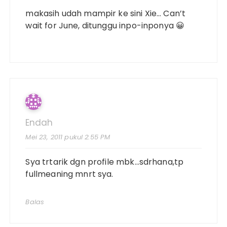
makasih udah mampir ke sini Xie… Can’t
wait for June, ditunggu inpo-inponya 😀
Endah
Mei 23, 2011 pukul 2:55 PM
Sya trtarik dgn profile mbk…sdrhana,tp
fullmeaning mnrt sya.
Balas