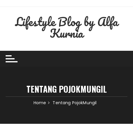
Skip
to
Lifestyle Blog by Alfa
content
Kurnia
TENTANG POJOKMUNGIL
Home
Tentang PojokMungil