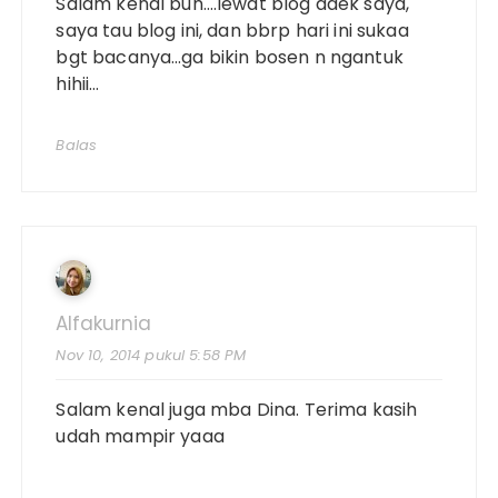
Salam kenal bun….lewat blog adek saya,
saya tau blog ini, dan bbrp hari ini sukaa
bgt bacanya…ga bikin bosen n ngantuk
hihii…
Balas
Alfakurnia
Nov 10, 2014 pukul 5:58 PM
Salam kenal juga mba Dina. Terima kasih
udah mampir yaaa