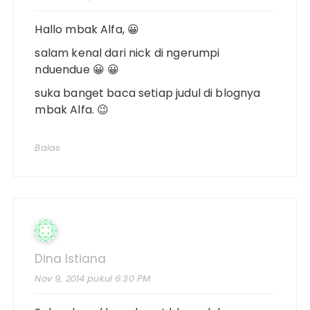
Hallo mbak Alfa, 😀
salam kenal dari nick di ngerumpi
nduendue 😀 😀
suka banget baca setiap judul di blognya
mbak Alfa. 😉
Balas
Dina Istiana
Nov 9, 2014 pukul 6:30 PM