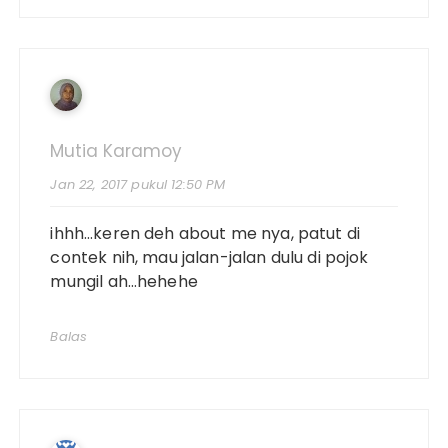
Mutia Karamoy
Jan 22, 2017 pukul 12:50 PM
ihhh…keren deh about me nya, patut di
contek nih, mau jalan-jalan dulu di pojok
mungil ah…hehehe
Balas