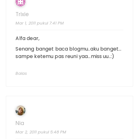
Trixie
Mar 1, 2011 pukul 7:41 PM
Alfa dear,
Senang banget baca blogmu..aku banget…
sampe ketemu pas reuni yaa…miss uu..:)
Balas
Nia
Mar 2, 2011 pukul 5:48 PM