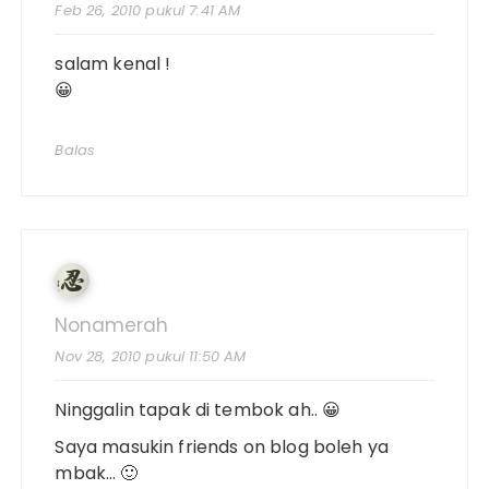
Feb 26, 2010 pukul 7:41 AM
salam kenal !
😀
Balas
Nonamerah
Nov 28, 2010 pukul 11:50 AM
Ninggalin tapak di tembok ah.. 😀
Saya masukin friends on blog boleh ya
mbak… 🙂