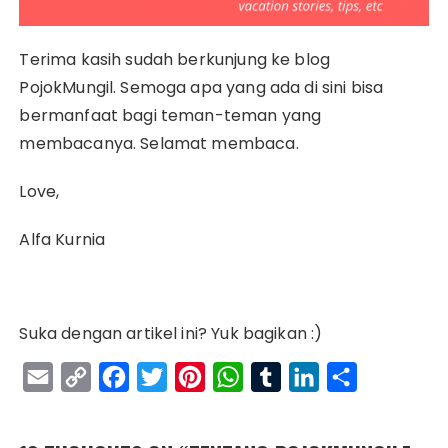
Terima kasih sudah berkunjung ke blog
PojokMungil. Semoga apa yang ada di sini bisa
bermanfaat bagi teman-teman yang
membacanya. Selamat membaca.
Love,
Alfa Kurnia
Suka dengan artikel ini? Yuk bagikan :)
E
C
F
T
P
W
T
L
S
m
o
a
w
i
h
u
i
h
a
p
c
i
n
a
m
n
a