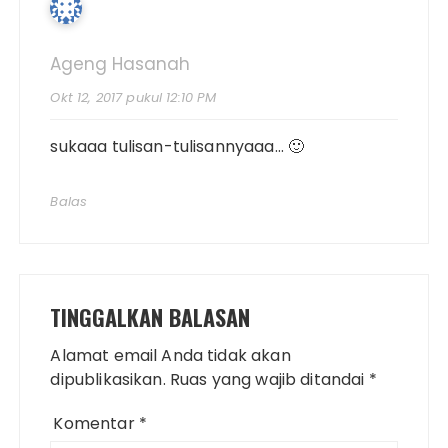
Ageng Hasanah
Okt 12, 2017 pukul 12:10 PM
sukaaa tulisan-tulisannyaaa… 🙂
Balas
TINGGALKAN BALASAN
Alamat email Anda tidak akan
dipublikasikan.
Ruas yang wajib ditandai
*
Komentar
*