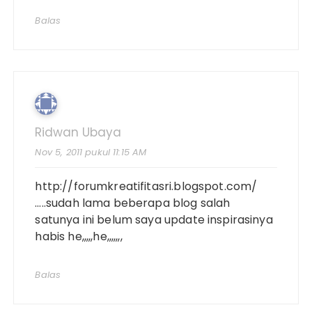
Balas
Ridwan Ubaya
Nov 5, 2011 pukul 11:15 AM
http://forumkreatifitasri.blogspot.com/
…..sudah lama beberapa blog salah
satunya ini belum saya update inspirasinya
habis he,,,,,he,,,,,,,
Balas