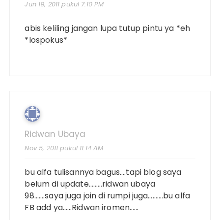
Jun 19, 2011 pukul 7:10 PM
abis keliling jangan lupa tutup pintu ya *eh
*lospokus*
Ridwan Ubaya
Nov 5, 2011 pukul 11:14 AM
bu alfa tulisannya bagus….tapi blog saya
belum di update………ridwan ubaya
98…….saya juga join di rumpi juga……….bu alfa
FB add ya……Ridwan iromen……