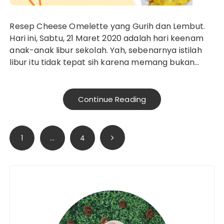
Resep Cheese Omelette yang Gurih dan Lembut.
Hari ini, Sabtu, 21 Maret 2020 adalah hari keenam
anak-anak libur sekolah. Yah, sebenarnya istilah
libur itu tidak tepat sih karena memang bukan…
Continue Reading
Paginasi
1
…
4
pos