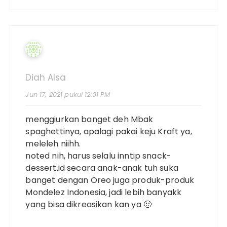
Diah Alsa
Jun 17, 2021 pukul 12:01 PM
menggiurkan banget deh Mbak
spaghettinya, apalagi pakai keju Kraft ya,
meleleh niihh.
noted nih, harus selalu inntip snack-
dessert.id secara anak-anak tuh suka
banget dengan Oreo juga produk-produk
Mondelez Indonesia, jadi lebih banyakk
yang bisa dikreasikan kan ya 🙂