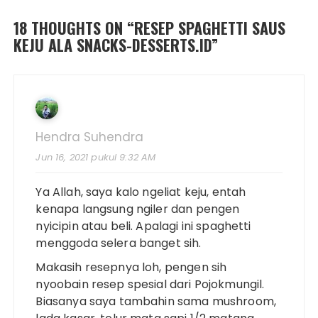
18 THOUGHTS ON “
RESEP SPAGHETTI SAUS
KEJU ALA SNACKS-DESSERTS.ID
”
Hendra Suhendra
Jun 16, 2021 pukul 9:32 AM
Ya Allah, saya kalo ngeliat keju, entah
kenapa langsung ngiler dan pengen
nyicipin atau beli. Apalagi ini spaghetti
menggoda selera banget sih.
Makasih resepnya loh, pengen sih
nyoobain resep spesial dari Pojokmungil.
Biasanya saya tambahin sama mushroom,