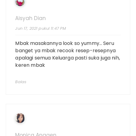
Aisyah Dian
Jun 17, 2021 pukul 11:47 PM
Mbak masakannya look so yummy… Seru
banget ya mbak recook resep-resepnya
apalagi semua Keluarga pasti suka juga nih,
keren mbak
Balas
Monica Anggen