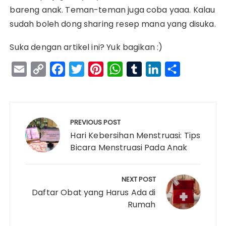
bareng anak. Teman-teman juga coba yaaa. Kalau
sudah boleh dong sharing resep mana yang disuka.
Suka dengan artikel ini? Yuk bagikan :)
E
C
F
T
P
W
T
L
S
m
o
a
w
i
h
u
i
h
a
p
c
i
n
a
m
n
a
Navigasi
i
y
e
t
t
t
b
k
r
pos
PREVIOUS POST
l
L
b
t
e
s
l
e
e
Hari Kebersihan Menstruasi: Tips
i
o
e
r
A
r
d
Bicara Menstruasi Pada Anak
n
o
r
e
p
I
k
k
s
p
n
NEXT POST
t
Daftar Obat yang Harus Ada di
Rumah