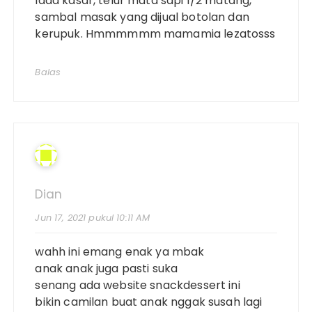
lada kasar, telur mata sapi 1/2 matang,
sambal masak yang dijual botolan dan
kerupuk. Hmmmmmm mamamia lezatosss
Balas
Dian
Jun 17, 2021 pukul 10:11 AM
wahh ini emang enak ya mbak
anak anak juga pasti suka
senang ada website snackdessert ini
bikin camilan buat anak nggak susah lagi