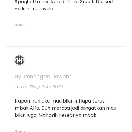
Spaghetti saus keju deh ala Snack Dessert
yg keren,, asyiikk
Balas
Nyi Penengah Dewanti
Jun 17, 2021 pukul 7:15 PM
Kapan hari aku mau bikin ini lupa terus
mbak Alfa. Duh merasa jadi diingatkan mau
bikin juga. Makasih resepnya mbak
Balas