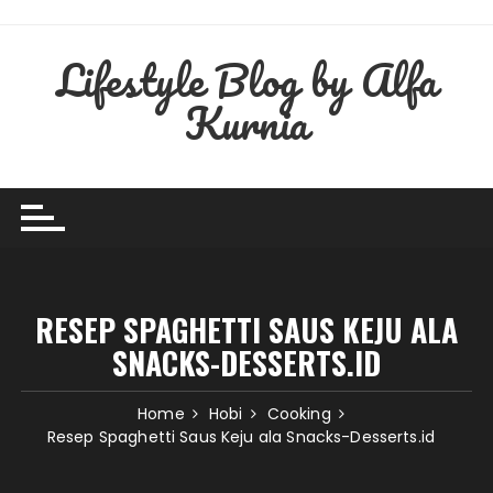
Skip
to
Lifestyle Blog by Alfa
content
Kurnia
RESEP SPAGHETTI SAUS KEJU ALA
SNACKS-DESSERTS.ID
Home
Hobi
Cooking
Resep Spaghetti Saus Keju ala Snacks-Desserts.id