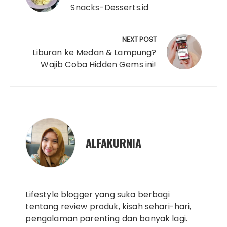
i
o
e
r
A
r
d
Snacks-Desserts.id
n
o
r
e
p
I
k
k
s
p
n
NEXT POST
t
Liburan ke Medan & Lampung?
Wajib Coba Hidden Gems ini!
ALFAKURNIA
Lifestyle blogger yang suka berbagi
tentang review produk, kisah sehari-hari,
pengalaman parenting dan banyak lagi.