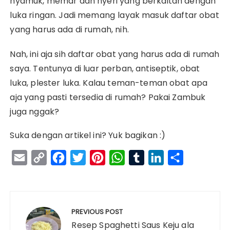
nyamuk, memar dan nyeri yang berkaitan dengan
luka ringan. Jadi memang
layak masuk daftar obat
yang harus ada di rumah, nih.
Nah, ini aja sih daftar obat yang harus ada di rumah
saya. Tentunya di luar perban, antiseptik, obat
luka, plester luka. Kalau teman-teman obat apa
aja yang pasti tersedia di rumah? Pakai Zambuk
juga nggak?
Suka dengan artikel ini? Yuk bagikan :)
E
C
F
T
P
W
T
L
S
m
o
a
w
i
h
u
i
h
a
p
c
i
n
a
m
n
a
Navigasi
i
y
e
t
t
t
b
k
r
pos
PREVIOUS POST
l
L
b
t
e
s
l
e
e
Resep Spaghetti Saus Keju ala