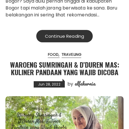
Bogor? Saya dulu pernah tinggal di kabupaten
Bogor tapi malah jarang berwisata ke sana. Baru
belakangan ini sering lihat rekomendasi…
Continue Reading
FOOD
TRAVELING
WAROENG SUMRINGAH & D’DUREN MAS:
KULINER PANDAAN YANG WAJIB DICOBA
alfakurnia
by
Jun 28, 2022