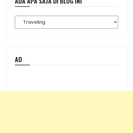
ADA APA SAJA DI BLOG INI
Ada
Apa
Saja
di
Blog
Ini
AD