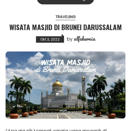
TRAVELING
WISATA MASJID DI BRUNEI DARUSSALAM
alfakurnia
by
Okt 3, 2022
“Apa aja sih tempat wisata yang menarik di