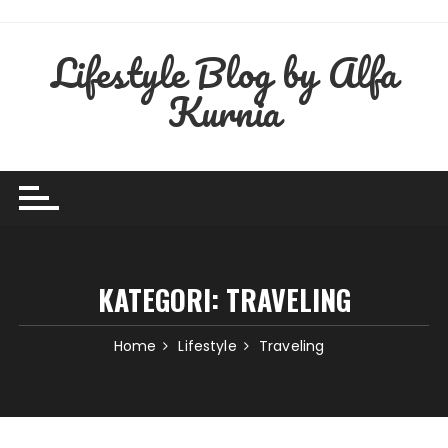
Skip
to
Lifestyle Blog by Alfa
content
Kurnia
KATEGORI:
TRAVELING
Home
Lifestyle
Traveling