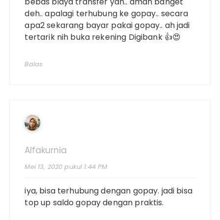
bebas biaya transfer yah.. aman banget
deh.. apalagi terhubung ke gopay.. secara
apa2 sekarang bayar pakai gopay.. ah jadi
tertarik nih buka rekening Digibank 👍😍
Balas
Alfakurnia
Mei 13, 2020 pukul 1:44 PM
iya, bisa terhubung dengan gopay. jadi bisa
top up saldo gopay dengan praktis.