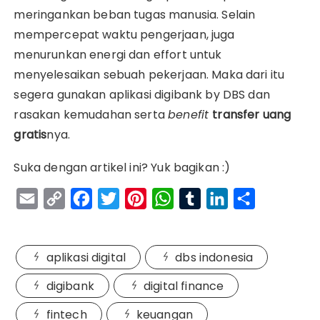
meringankan beban tugas manusia. Selain
mempercepat waktu pengerjaan, juga
menurunkan energi dan effort untuk
menyelesaikan sebuah pekerjaan. Maka dari itu
segera gunakan aplikasi digibank by DBS dan
rasakan kemudahan serta
benefit
transfer uang
gratis
nya.
Suka dengan artikel ini? Yuk bagikan :)
E
C
F
T
P
W
T
L
S
m
o
a
w
i
h
u
i
h
a
p
c
i
n
a
m
n
a
aplikasi digital
dbs indonesia
i
y
e
t
t
t
b
k
r
l
L
b
t
e
s
l
e
e
digibank
digital finance
i
o
e
r
A
r
d
fintech
keuangan