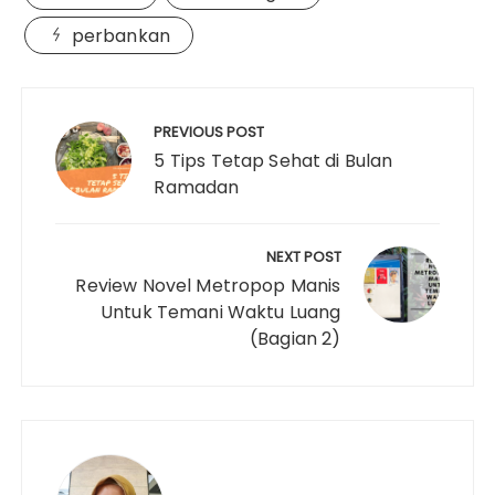
n
o
r
e
p
I
perbankan
k
k
s
p
n
t
Navigasi
pos
PREVIOUS POST
5 Tips Tetap Sehat di Bulan
Ramadan
NEXT POST
Review Novel Metropop Manis
Untuk Temani Waktu Luang
(Bagian 2)