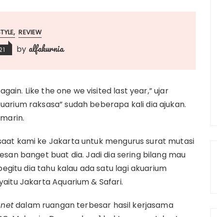
STYLE
REVIEW
alfakurnia
by
21
gain. Like the one we visited last year,” ujar
arium raksasa” sudah beberapa kali dia ajukan.
emarin.
aat kami ke Jakarta untuk mengurus surat mutasi
san banget buat dia. Jadi dia sering bilang mau
begitu dia tahu kalau ada satu lagi akuarium
aitu Jakarta Aquarium & Safari.
anet
dalam ruangan terbesar hasil kerjasama