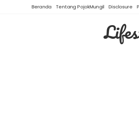
Skip
Beranda
Tentang PojokMungil
Disclosure
to
content
Life