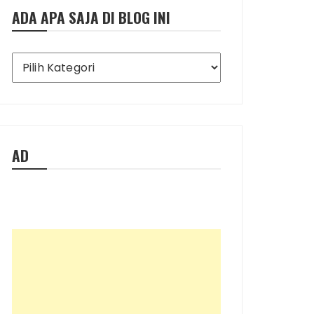
ADA APA SAJA DI BLOG INI
Ada
Apa
Saja
di
Blog
Ini
AD