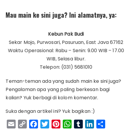
Mau main ke sini juga? Ini alamatnya, ya:
Kebun Pak Budi
Sekar Mojo, Purwosari, Pasuruan, East Java 67162
Waktu Operasional: Rabu – Senin: 9.00 WIB – 17.00
WIB, Selasa libur.
Telepon: (031) 5681010
Teman-teman ada yang sudah main ke sini juga?
Pengalaman apa yang paling berkesan bagi
kalian? Yuk berbagi di kolom komentar.
Suka dengan artikel ini? Yuk bagikan :)
E
C
F
T
P
W
T
L
S