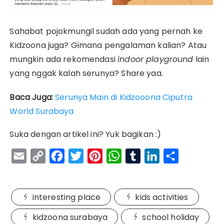
Sahabat pojokmungil sudah ada yang pernah ke
Kidzoona juga? Gimana pengalaman kalian? Atau
mungkin ada rekomendasi
indoor playground
lain
yang nggak kalah serunya? Share yaa.
Baca Juga:
Serunya Main di Kidzooona Ciputra
World Surabaya
Suka dengan artikel ini? Yuk bagikan :)
E
C
F
T
P
W
T
L
S
m
o
a
w
i
h
u
i
h
a
p
c
i
n
a
m
n
a
interesting place
kids activities
i
y
e
t
t
t
b
k
r
l
L
b
t
e
s
l
e
e
kidzoona surabaya
school holiday