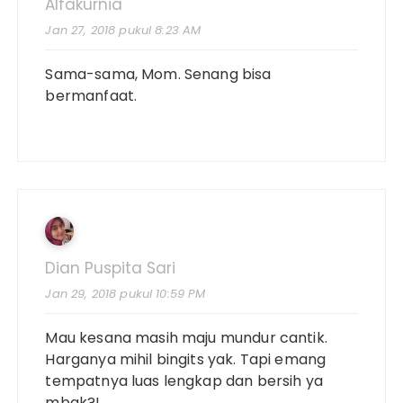
Alfakurnia
Jan 27, 2018 pukul 8:23 AM
Sama-sama, Mom. Senang bisa
bermanfaat.
Dian Puspita Sari
Jan 29, 2018 pukul 10:59 PM
Mau kesana masih maju mundur cantik.
Harganya mihil bingits yak. Tapi emang
tempatnya luas lengkap dan bersih ya
mbak?!