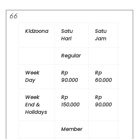
Kidzoona
Satu
Satu
Oran
Hari
Jam
Dewa
Regular
Week
Rp
Rp
Grati
Day
90.000
60.000
Week
Rp
Rp
Grati
End &
150.000
90.000
Holidays
Member