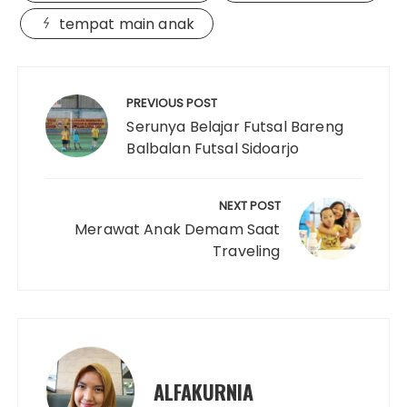
i
o
e
r
A
r
d
tempat main anak
n
o
r
e
p
I
k
k
s
p
n
Navigasi
t
pos
PREVIOUS POST
Serunya Belajar Futsal Bareng
Balbalan Futsal Sidoarjo
NEXT POST
Merawat Anak Demam Saat
Traveling
ALFAKURNIA