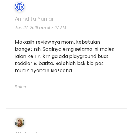
Anindita Yuniar
Jan 27, 2018 pukul 7:07 AM
Makasih reviewnya mom, kebetulan
banget nih. Soalnya emg selama ini males
jalan ke TP, krn ga ada playground buat
toddler & batita. Bolehlah bsk klo pas
mudik nyobain kidzoona
Balas