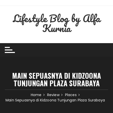
Skip
to
Lifestyle Blog by Alfa
content
Kurnia
MAIN SEPUASNYA DI KIDZOONA
TUNJUNGAN PLAZA SURABAYA
Home
Review
Places
Main Sepuasnya di Kidzoona Tunjungan Plaza Surabaya