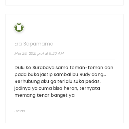
Era Sapamama
Mei 29, 2021 pukul 9:20 AM
Dulu ke Surabaya sama teman-teman dan
pada buka jastip sambal bu Rudy dong…
Berhubung aku ga terlalu suka pedas,
jadinya ya cuma bisa heran, ternyata
memang tenar banget ya
Balas