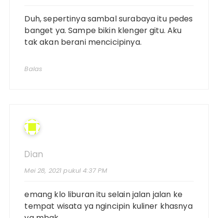
Duh, sepertinya sambal surabaya itu pedes
banget ya. Sampe bikin klenger gitu. Aku
tak akan berani mencicipinya.
Balas
Dian
Mei 28, 2021 pukul 4:37 PM
emang klo liburan itu selain jalan jalan ke
tempat wisata ya ngincipin kuliner khasnya
ya mbak