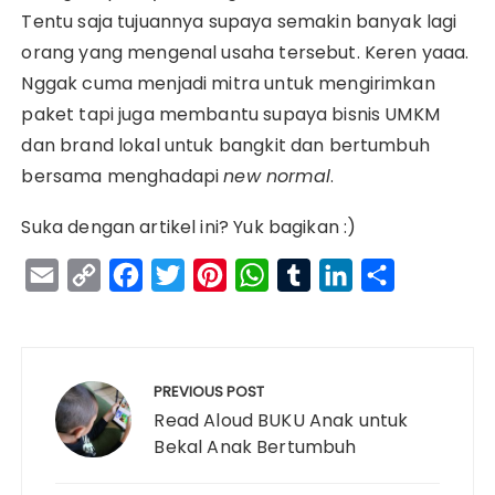
Tentu saja tujuannya supaya semakin banyak lagi
orang yang mengenal usaha tersebut. Keren yaaa.
Nggak cuma menjadi mitra untuk mengirimkan
paket tapi juga membantu supaya bisnis UMKM
dan brand lokal untuk bangkit dan bertumbuh
bersama menghadapi
new normal
.
Suka dengan artikel ini? Yuk bagikan :)
E
C
F
T
P
W
T
L
S
m
o
a
w
i
h
u
i
h
a
p
c
i
n
a
m
n
a
Navigasi
i
y
e
t
t
t
b
k
r
pos
PREVIOUS POST
l
L
b
t
e
s
l
e
e
Read Aloud BUKU Anak untuk
i
o
e
r
A
r
d
Bekal Anak Bertumbuh
n
o
r
e
p
I