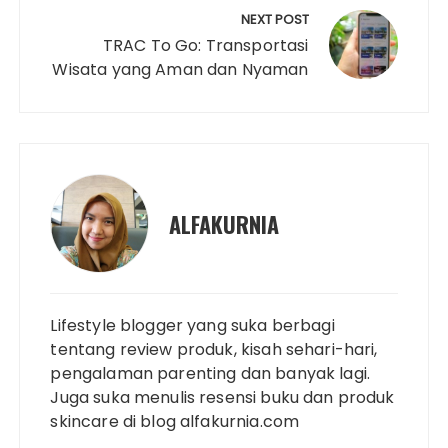
k
k
s
p
n
NEXT POST
t
TRAC To Go: Transportasi
Wisata yang Aman dan Nyaman
ALFAKURNIA
Lifestyle blogger yang suka berbagi
tentang review produk, kisah sehari-hari,
pengalaman parenting dan banyak lagi.
Juga suka menulis resensi buku dan produk
skincare di blog alfakurnia.com