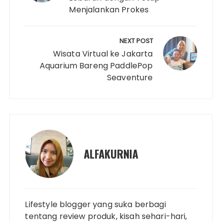
n
o
Menjalankan Prokes
r
e
p
I
k
k
s
p
n
t
NEXT POST
Wisata Virtual ke Jakarta
Aquarium Bareng PaddlePop
Seaventure
ALFAKURNIA
Lifestyle blogger yang suka berbagi
tentang review produk, kisah sehari-hari,