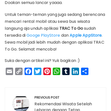
Doakan semua lancar yaaaa.
Untuk teman-teman yang juga sedang berencana
mencari rental mobil atau sewa bus wisata
langsung aja unduh aplikasi
TRAC To Go
sudah
tersedia
di
Googe PlayStore
dan
Apple
AppStore
.
Sewa mobil jadi lebih mudah dengan aplikasi TRAC
To Go. Selamat mencoba!
Suka dengan artikel ini? Yuk bagikan :)
E
C
F
T
P
W
T
L
S
m
o
a
w
i
h
u
i
h
a
p
c
i
n
a
m
n
a
Navigasi
i
y
e
t
t
t
b
k
r
pos
PREVIOUS POST
l
L
b
t
e
s
l
e
e
Rekomendasi Wisata Setelah
i
o
e
r
A
r
d
Lebaran dengan Tetap