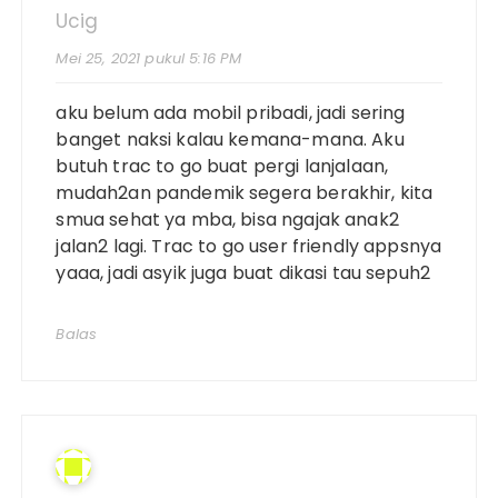
Ucig
Mei 25, 2021 pukul 5:16 PM
aku belum ada mobil pribadi, jadi sering
banget naksi kalau kemana-mana. Aku
butuh trac to go buat pergi lanjalaan,
mudah2an pandemik segera berakhir, kita
smua sehat ya mba, bisa ngajak anak2
jalan2 lagi. Trac to go user friendly appsnya
yaaa, jadi asyik juga buat dikasi tau sepuh2
Balas