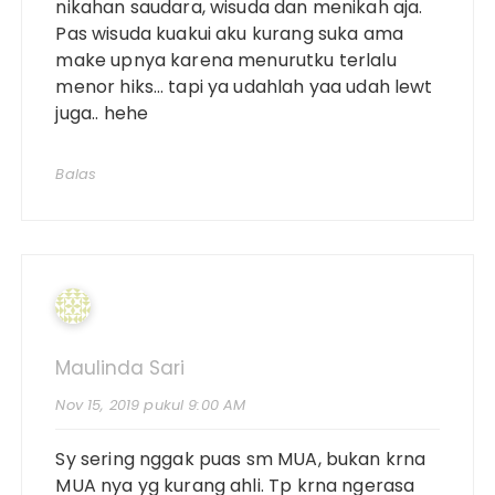
nikahan saudara, wisuda dan menikah aja.
Pas wisuda kuakui aku kurang suka ama
make upnya karena menurutku terlalu
menor hiks… tapi ya udahlah yaa udah lewt
juga.. hehe
Balas
Maulinda Sari
Nov 15, 2019 pukul 9:00 AM
Sy sering nggak puas sm MUA, bukan krna
MUA nya yg kurang ahli. Tp krna ngerasa