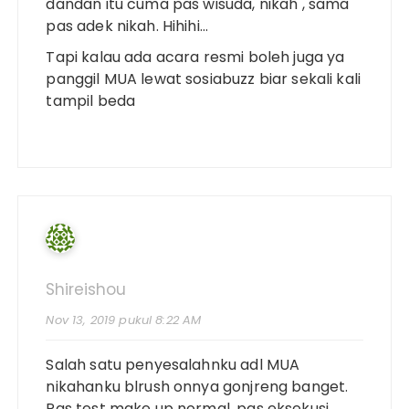
dandan itu cuma pas wisuda, nikah , sama
pas adek nikah. Hihihi…
Tapi kalau ada acara resmi boleh juga ya
panggil MUA lewat sosiabuzz biar sekali kali
tampil beda
Shireishou
Nov 13, 2019 pukul 8:22 AM
Salah satu penyesalahnku adl MUA
nikahanku blrush onnya gonjreng banget.
Pas test make up normal, pas eksekusi