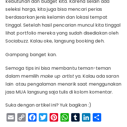
kebutuhan dan budget kita. Karena selain ada
seleksi harga, kita juga bisa mencari perias
berdasarkan jenis kelamin dan lokasi tempat
tinggal. Setelah hasil pencarian muncul kita tinggal
lihat portfolio mereka yang sudah disediakan oleh
Sociabuzz. Kalau oke, langsung booking deh.
Gampang banget kan.
Semoga tips ini bisa membantu teman-teman
dalam memilih
make up artist
ya. Kalau ada saran
lain atau pengalaman menarik saat menggunakan
jasa MUA langsung saja tulis di kolom komentar.
Suka dengan artikel ini? Yuk bagikan :)
E
C
F
T
P
W
T
L
S
m
o
a
w
i
h
u
i
h