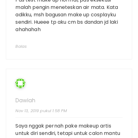
malah pengin meneteskan air mata. Kata
adikku, msh bagusan make up cosplayku
sendiri. Hueee tp aku cm bs dandan jd laki
ahahahah
Balas
Dawiah
Nov 13, 2019 pukul 1:58 PM
Saya nggak pernah pake makeup artis
untuk diri sendiri, tetapi untuk calon mantu