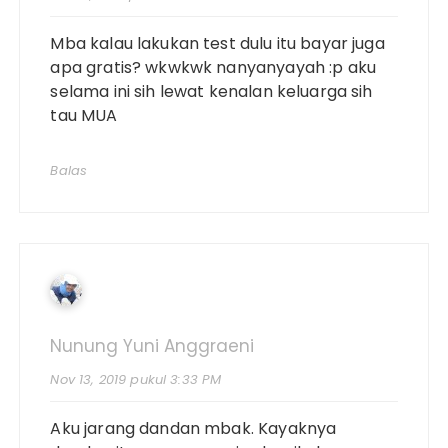
Mba kalau lakukan test dulu itu bayar juga
apa gratis? wkwkwk nanyanyayah :p aku
selama ini sih lewat kenalan keluarga sih
tau MUA
Balas
Nunung Yuni Anggraeni
Nov 13, 2019 pukul 3:33 PM
Aku jarang dandan mbak. Kayaknya