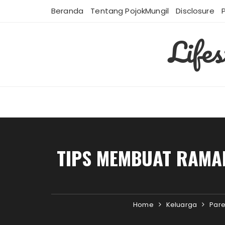
Skip
Beranda
Tentang PojokMungil
Disclosure
to
content
Life
TIPS MEMBUAT RAMA
Home
Keluarga
Pare