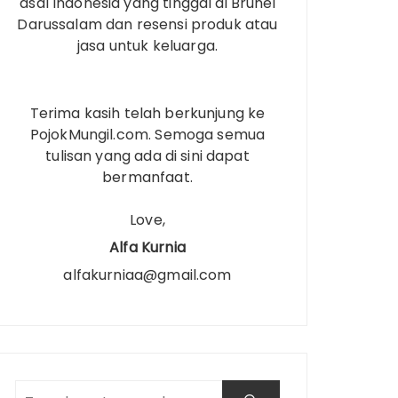
asal Indonesia yang tinggal di Brunei
Darussalam dan resensi produk atau
jasa untuk keluarga.
Terima kasih telah berkunjung ke
PojokMungil.com. Semoga semua
tulisan yang ada di sini dapat
bermanfaat.
Love,
Alfa Kurnia
alfakurniaa@gmail.com