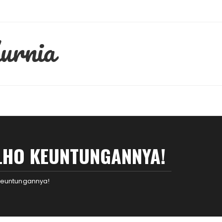
urnia
 LHO KEUNTUNGANNYA!
o Keuntungannya!