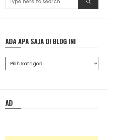
ADA APA SAJA DI BLOG INI
Ada
Apa
Saja
di
Blog
Ini
AD