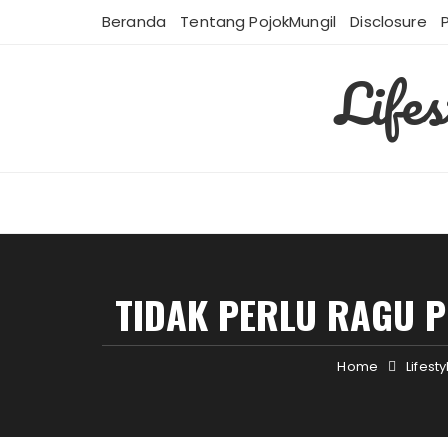
Skip
Beranda
Tentang PojokMungil
Disclosure
to
content
Life
TIDAK PERLU RAGU P
Home
Lifesty