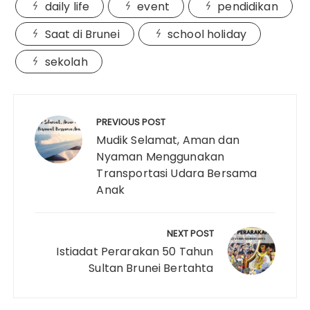
daily life
event
pendidikan
i
y
e
t
t
t
b
k
r
l
L
b
t
e
s
l
e
e
Saat di Brunei
school holiday
i
o
e
r
A
r
d
sekolah
n
o
r
e
p
I
k
k
s
p
n
Navigasi
t
pos
PREVIOUS POST
Mudik Selamat, Aman dan
Nyaman Menggunakan
Transportasi Udara Bersama
Anak
NEXT POST
Istiadat Perarakan 50 Tahun
Sultan Brunei Bertahta