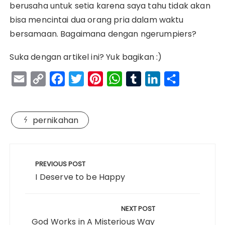
berusaha untuk setia karena saya tahu tidak akan
bisa mencintai dua orang pria dalam waktu
bersamaan. Bagaimana dengan ngerumpiers?
Suka dengan artikel ini? Yuk bagikan :)
E
C
F
T
P
W
T
L
S
m
o
a
w
i
h
u
i
h
a
p
c
i
n
a
m
n
a
pernikahan
i
y
e
t
t
t
b
k
r
l
L
b
t
e
s
l
e
e
Navigasi
i
o
e
r
A
r
d
pos
PREVIOUS POST
n
o
r
e
p
I
I Deserve to be Happy
k
k
s
p
n
t
NEXT POST
God Works in A Misterious Way