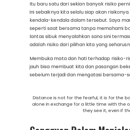
Itu baru satu dari sekian banyak risiko per
ini sebaiknya kita selalu siap akan risikon
kendala-kendala dalam tersebut. Saya ma
seperti saat bersama tanpa memahami ba
lantas sibuk menyalahkan sana sini termasu
adalah risiko dari pilihan kita yang seharusn
Membuka mata dan hati terhadap risiko-ris
jauh bisa membuat kita dan pasangan beke
sebelum terjadi dan mengatasi bersama-sa
Distance is not for the fearful, it is for the 
alone in exchange for a little time with the 
they see it, even if t