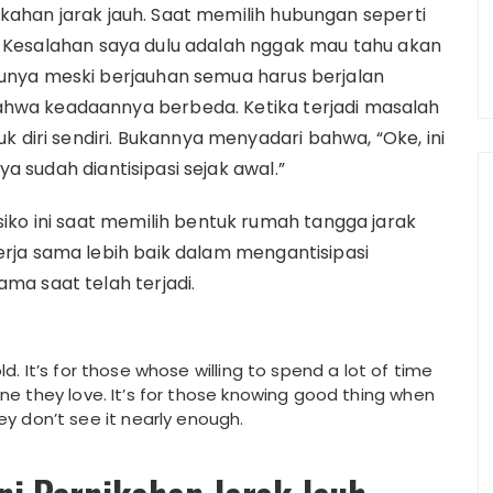
nikahan jarak jauh. Saat memilih hubungan seperti
ya. Kesalahan saya dulu adalah nggak mau tahu akan
unya meski berjauhan semua harus berjalan
hwa keadaannya berbeda. Ketika terjadi masalah
k diri sendiri. Bukannya menyadari bahwa, “Oke, ini
ya sudah diantisipasi sejak awal.”
iko ini saat memilih bentuk rumah tangga jarak
rja sama lebih baik dalam mengantisipasi
ma saat telah terjadi.
bold. It’s for those whose willing to spend a lot of time
one they love. It’s for those knowing good thing when
hey don’t see it nearly enough.