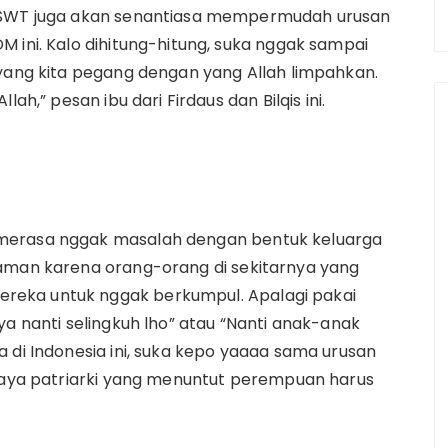
h SWT juga akan senantiasa mempermudah urusan
 ini. Kalo dihitung-hitung, suka nggak sampai
 yang kita pegang dengan yang Allah limpahkan.
ah,” pesan ibu dari Firdaus dan Bilqis ini.
 merasa nggak masalah dengan bentuk keluarga
yaman karena orang-orang di sekitarnya yang
reka untuk nggak berkumpul. Apalagi pakai
ya nanti selingkuh lho” atau “Nanti anak-anak
 di Indonesia ini, suka kepo yaaaa sama urusan
udaya patriarki yang menuntut perempuan harus