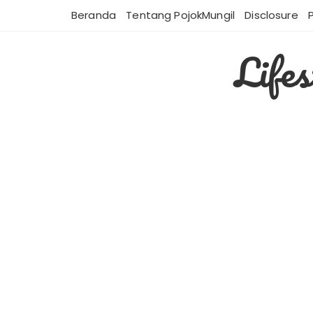
Skip
Beranda
Tentang PojokMungil
Disclosure
to
content
Life