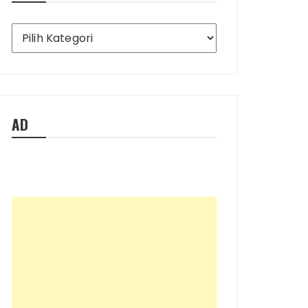
Ada
Apa
Saja
di
Blog
Ini
AD