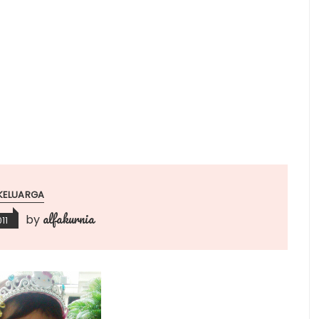
KELUARGA
alfakurnia
by
11