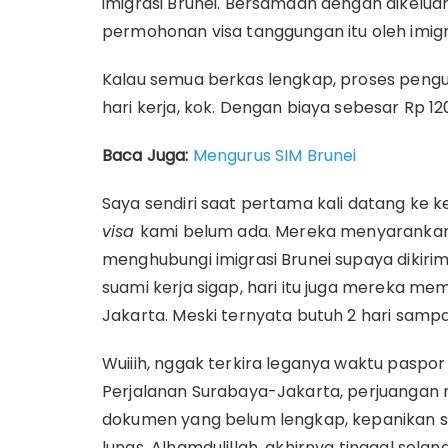
imigrasi Brunei. Bersamaan dengan dikelu
permohonan visa tanggungan itu oleh imigr
Kalau semua berkas lengkap, proses pengu
hari kerja, kok. Dengan biaya sebesar Rp 12
Baca Juga:
Mengurus SIM Brunei
Saya sendiri saat pertama kali datang ke 
visa
kami belum ada. Mereka menyarankan
menghubungi imigrasi Brunei supaya dikir
suami kerja sigap, hari itu juga mereka me
Jakarta. Meski ternyata butuh 2 hari sampa
Wuiiih, nggak terkira leganya waktu paspor
Perjalanan Surabaya-Jakarta, perjuanga
dokumen yang belum lengkap, kepanikan 
lunas. Alhamdulillah, akhirnya tinggal sela