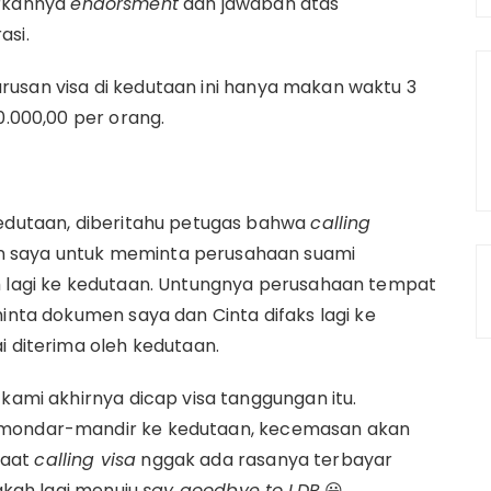
arkannya
endorsment
dan jawaban atas
asi.
rusan visa di kedutaan ini hanya makan waktu 3
0.000,00 per orang.
kedutaan, diberitahu petugas bahwa
calling
 saya untuk meminta perusahaan suami
im lagi ke kedutaan. Untungnya perusahaan tempat
minta dokumen saya dan Cinta difaks lagi ke
i diterima oleh kedutaan.
 kami akhirnya dicap visa tanggungan itu.
n mondar-mandir ke kedutaan, kecemasan akan
saat
calling visa
nggak ada rasanya terbayar
ngkah lagi menuju
say goodbye to LDR
😀