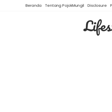
Skip
Beranda
Tentang PojokMungil
Disclosure
to
content
Life