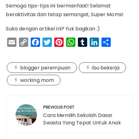
Semoga tips-tips ini bermanfaat! Selamat
beraktivitas dan tetap semangat, Super Moms!
Suka dengan artikel ini? Yuk bagikan :)
E
C
F
T
P
W
T
L
S
m
o
a
w
i
h
u
i
h
a
p
c
i
n
a
m
n
a
blogger perempuan
ibu bekerja
i
y
e
t
t
t
b
k
r
l
L
b
t
e
s
l
e
e
working mom
i
o
e
r
A
r
d
Navigasi
n
o
r
e
p
I
pos
k
k
s
p
n
PREVIOUS POST
Cara Memilih Sekolah Dasar
t
Swasta Yang Tepat Untuk Anak