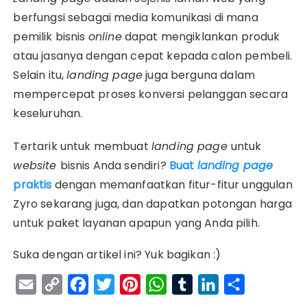
berfungsi sebagai media komunikasi di mana
pemilik bisnis
online
dapat mengiklankan produk
atau jasanya dengan cepat kepada calon pembeli.
Selain itu,
landing page
juga berguna dalam
mempercepat proses konversi pelanggan secara
keseluruhan.
Tertarik untuk membuat
landing page
untuk
website
bisnis Anda sendiri?
Buat
landing page
praktis
dengan memanfaatkan fitur-fitur unggulan
Zyro sekarang juga, dan dapatkan potongan harga
untuk paket layanan apapun yang Anda pilih.
Suka dengan artikel ini? Yuk bagikan :)
E
C
F
T
P
W
T
L
S
m
o
a
w
i
h
u
i
h