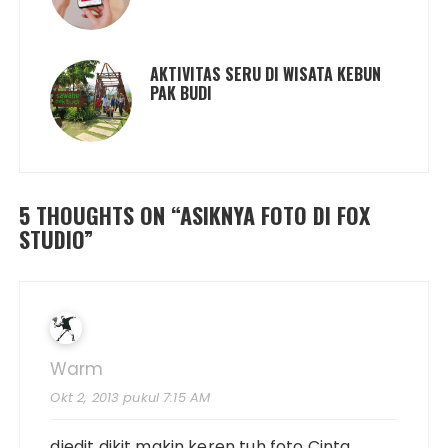
AKTIVITAS SERU DI WISATA KEBUN
PAK BUDI
5 THOUGHTS ON “
ASIKNYA FOTO DI FOX
STUDIO
”
Warm
Okt 2, 2013 pukul 7:15 AM
diedit dikit makin keren tuh foto Cinta