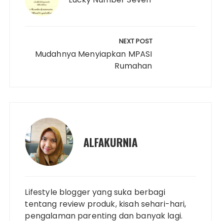
k
k
s
p
n
t
NEXT POST
Mudahnya Menyiapkan MPASI
Rumahan
ALFAKURNIA
Lifestyle blogger yang suka berbagi
tentang review produk, kisah sehari-hari,
pengalaman parenting dan banyak lagi.