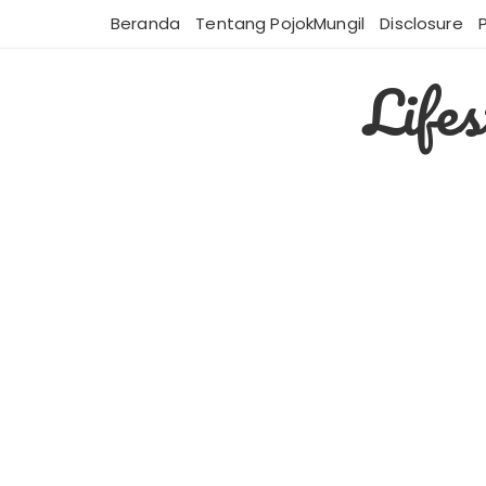
Skip
Beranda
Tentang PojokMungil
Disclosure
to
content
Life