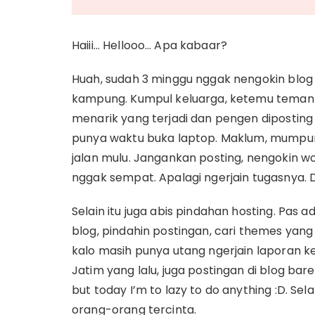
Haiii… Hellooo… Apa kabaar?
Huah, sudah 3 minggu nggak nengokin blog t
kampung. Kumpul keluarga, ketemu teman-
menarik yang terjadi dan pengen diposting 
punya waktu buka laptop. Maklum, mumpun
jalan mulu. Jangankan posting, nengokin wo
nggak sempat. Apalagi ngerjain tugasnya. D
Selain itu juga abis pindahan hosting. Pas 
blog, pindahin postingan, cari themes yang c
kalo masih punya utang ngerjain laporan 
Jatim yang lalu, juga postingan di blog bar
but today I’m to lazy to do anything :D. S
orang-orang tercinta.