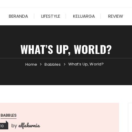
BERANDA
LIFESTYLE
KELUARGA
REVIEW
WHAT’S UP, WORLD?
What’s Up, World?
Home
Babbles
BABBLES
alfakurnia
by
010