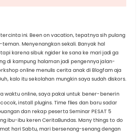
ercinta ini. Been on vacation, tepatnya sih pulang
teman. Menyenangkan sekali. Banyak hal
tapi karena sibuk ngider ke sana ke mari jadi ga
g di kampung halaman jadi pengennya jalan-
rkshop online menulis cerita anak di Blogfam aja
uh, kalo itu sekolahan mungkin saya sudah diskors.
ada waktu online, saya pakai untuk bener-benerin
ocok, install plugins. Time flies dan baru sadar
keuangan dan rekap peserta Seminar PESAT 5
eng ibu-ibu keren CeritaBundas. Many things to do
elamat hari Sabtu, mari bersenang-senang dengan