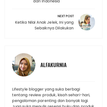
t
dari Indonesia
NEXT POST
Ketika Nilai Anak Jelek, Ini yang
Sebaiknya Dilakukan
ALFAKURNIA
Lifestyle blogger yang suka berbagi
tentang review produk, kisah sehari-hari,
pengalaman parenting dan banyak lagi.
Juga suka menulis resensi buku dan produk