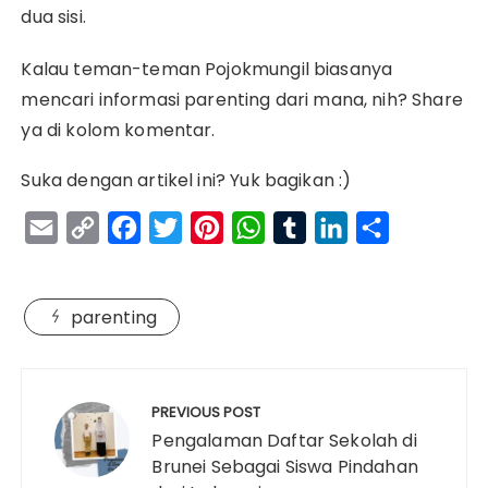
dua sisi.
Kalau teman-teman Pojokmungil biasanya
mencari informasi parenting dari mana, nih? Share
ya di kolom komentar.
Suka dengan artikel ini? Yuk bagikan :)
E
C
F
T
P
W
T
L
S
m
o
a
w
i
h
u
i
h
a
p
c
i
n
a
m
n
a
parenting
i
y
e
t
t
t
b
k
r
l
L
b
t
e
s
l
e
e
Navigasi
i
o
e
r
A
r
d
pos
PREVIOUS POST
n
o
r
e
p
I
Pengalaman Daftar Sekolah di
k
k
s
p
n
Brunei Sebagai Siswa Pindahan