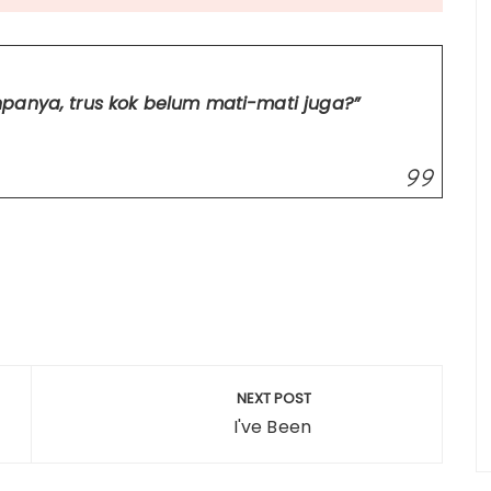
panya, trus kok belum mati-mati juga?”
S
h
a
NEXT POST
e
I've Been