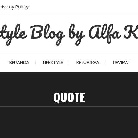
Privacy Policy
style Blog by Alfa K
BERANDA
LIFESTYLE
KELUARGA
REVIEW
QUOTE