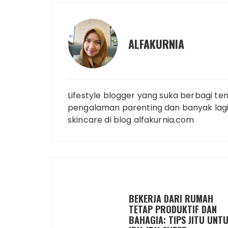
k
k
s
p
n
t
ALFAKURNIA
Lifestyle blogger yang suka berbagi ten
pengalaman parenting dan banyak lagi.
skincare di blog alfakurnia.com
BEKERJA DARI RUMAH
TETAP PRODUKTIF DAN
BAHAGIA: TIPS JITU UNT