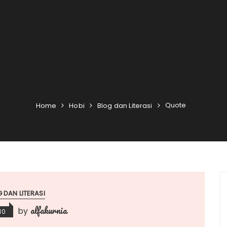
Quote
Home
Hobi
Blog dan Literasi
 DAN LITERASI
alfakurnia
by
10