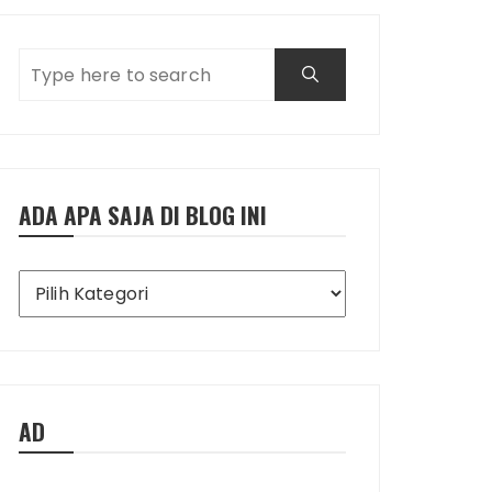
ADA APA SAJA DI BLOG INI
Ada
Apa
Saja
di
Blog
Ini
AD