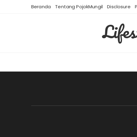
Skip
Beranda
Tentang PojokMungil
Disclosure
to
content
Life