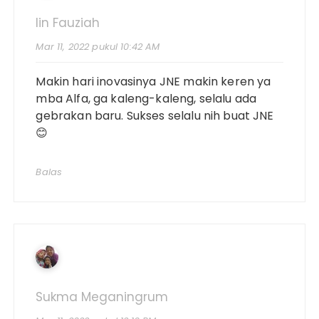
Iin Fauziah
Mar 11, 2022 pukul 10:42 AM
Makin hari inovasinya JNE makin keren ya
mba Alfa, ga kaleng-kaleng, selalu ada
gebrakan baru. Sukses selalu nih buat JNE
😊
Balas
Sukma Meganingrum