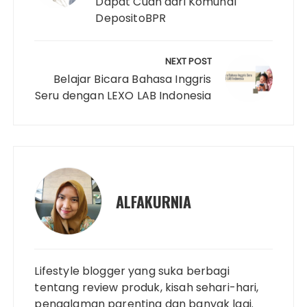
Dapat Cuan dari Komunal
t
DepositoBPR
NEXT POST
Belajar Bicara Bahasa Inggris
Seru dengan LEXO LAB Indonesia
ALFAKURNIA
Lifestyle blogger yang suka berbagi
tentang review produk, kisah sehari-hari,
pengalaman parenting dan banyak lagi.