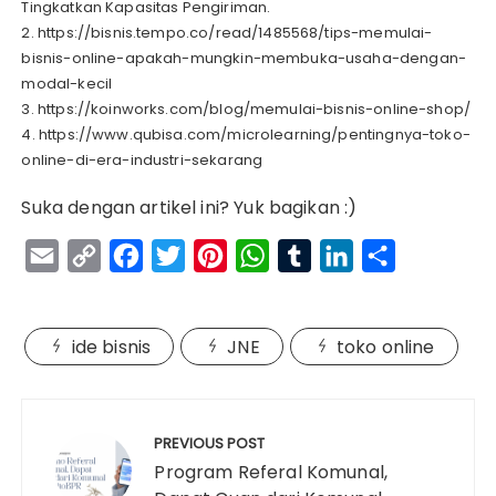
Tingkatkan Kapasitas Pengiriman.
2. https://bisnis.tempo.co/read/1485568/tips-memulai-
bisnis-online-apakah-mungkin-membuka-usaha-dengan-
modal-kecil
3. https://koinworks.com/blog/memulai-bisnis-online-shop/
4. https://www.qubisa.com/microlearning/pentingnya-toko-
online-di-era-industri-sekarang
Suka dengan artikel ini? Yuk bagikan :)
E
C
F
T
P
W
T
L
S
m
o
a
w
i
h
u
i
h
a
p
c
i
n
a
m
n
a
ide bisnis
JNE
toko online
i
y
e
t
t
t
b
k
r
l
L
b
t
e
s
l
e
e
Navigasi
i
o
e
r
A
r
d
pos
PREVIOUS POST
n
o
r
e
p
I
Program Referal Komunal,
k
k
s
p
n