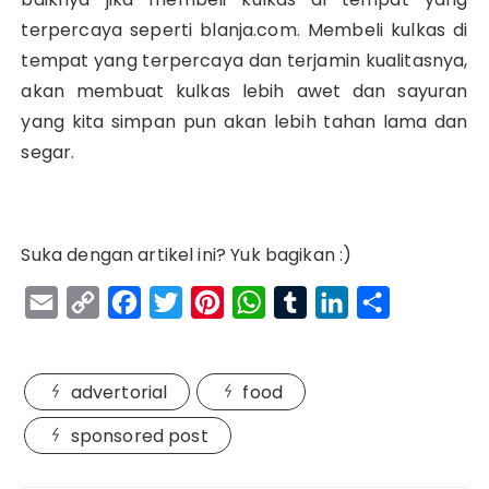
terpercaya seperti blanja.com. Membeli kulkas di
tempat yang terpercaya dan terjamin kualitasnya,
akan membuat kulkas lebih awet dan sayuran
yang kita simpan pun akan lebih tahan lama dan
segar.
Suka dengan artikel ini? Yuk bagikan :)
E
C
F
T
P
W
T
L
S
m
o
a
w
i
h
u
i
h
a
p
c
i
n
a
m
n
a
advertorial
food
i
y
e
t
t
t
b
k
r
l
L
b
t
e
s
l
e
e
sponsored post
i
o
e
r
A
r
d