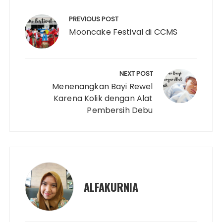
Navigasi
n
o
r
e
p
I
pos
k
k
s
p
n
PREVIOUS POST
Mooncake Festival di CCMS
t
NEXT POST
Menenangkan Bayi Rewel
Karena Kolik dengan Alat
Pembersih Debu
ALFAKURNIA