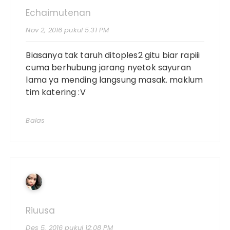
Echaimutenan
Nov 2, 2016 pukul 5:31 PM
Biasanya tak taruh ditoples2 gitu biar rapiii
cuma berhubung jarang nyetok sayuran
lama ya mending langsung masak. maklum
tim katering :V
Balas
Riuusa
Des 5, 2016 pukul 12:08 PM