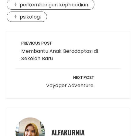
l
L
b
t
e
s
l
e
e
perkembangan kepribadian
i
o
e
r
A
r
d
psikologi
n
o
r
e
p
I
k
k
s
p
n
Navigasi
t
pos
PREVIOUS POST
Membantu Anak Beradaptasi di
Sekolah Baru
NEXT POST
Voyager Adventure
ALFAKURNIA