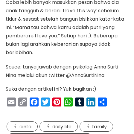
Coba lebih banyak masukkan pesan bahwa dia
anak tangguh & berani. I love this way: sebelum
tidur & sesaat setelah bangun bisikkan kata-kata
ini, “Mama tau bahwa kamu adalah putri yang
pemberani, I love you.” Setiap hari :). Beberapa
bulan lagi arahkan keberanian supaya tidak
berlebihan.
Souce: tanya jawab dengan psikolog Anna Surti
Nina melalui akun twitter @AnnaSurtiNina
Suka dengan artikel ini? Yuk bagikan :)
E
C
F
T
P
W
T
L
S
m
o
a
w
i
h
u
i
h
a
p
c
i
n
a
m
n
a
cinta
daily life
family
i
y
e
t
t
t
b
k
r