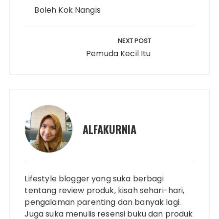
n
o
r
e
p
I
Boleh Kok Nangis
k
k
s
p
n
t
NEXT POST
Pemuda Kecil Itu
ALFAKURNIA
Lifestyle blogger yang suka berbagi
tentang review produk, kisah sehari-hari,
pengalaman parenting dan banyak lagi.
Juga suka menulis resensi buku dan produk