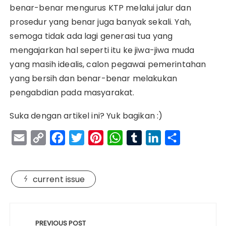
benar-benar mengurus KTP melalui jalur dan
prosedur yang benar juga banyak sekali. Yah,
semoga tidak ada lagi generasi tua yang
mengajarkan hal seperti itu ke jiwa-jiwa muda
yang masih idealis, calon pegawai pemerintahan
yang bersih dan benar-benar melakukan
pengabdian pada masyarakat.
Suka dengan artikel ini? Yuk bagikan :)
E
C
F
T
P
W
T
L
S
m
o
a
w
i
h
u
i
h
a
p
c
i
n
a
m
n
a
current issue
i
y
e
t
t
t
b
k
r
l
L
b
t
e
s
l
e
e
Navigasi
i
o
e
r
A
r
d
pos
PREVIOUS POST