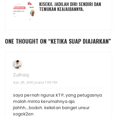
KISEKII. JADILAH DIRI SENDIRI DAN
TEMUKAN KEAJAIBANNYA.
ONE THOUGHT ON “
KETIKA SUAP DIAJARKAN
”
Zulhaq
Apr 26, 2010 pukul 1:56 PM
saya pernah ngurus KTP, yang petugasnya
malah minta kerumahnya aja.
jiahhh….bodoh. keliatan banget unsur
sogok2an