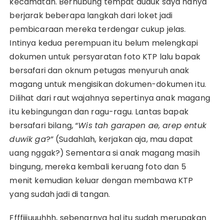
kecamatan. Berhubung tempat duduk saya hanya
berjarak beberapa langkah dari loket jadi
pembicaraan mereka terdengar cukup jelas.
Intinya kedua perempuan itu belum melengkapi
dokumen untuk persyaratan foto KTP lalu bapak
bersafari dan oknum petugas menyuruh anak
magang untuk mengisikan dokumen-dokumen itu.
Dilihat dari raut wajahnya sepertinya anak magang
itu kebingungan dan ragu-ragu. Lantas bapak
bersafari bilang, “
Wis tah garapen ae, arep entuk
duwik ga
?” (Sudahlah, kerjakan aja, mau dapat
uang nggak?) Sementara si anak magang masih
bingung, mereka kembali keruang foto dan 5
menit kemudian keluar dengan membawa KTP
yang sudah jadi di tangan.
Ffffiiiuuuhhh, sebenarnya hal itu sudah merupakan