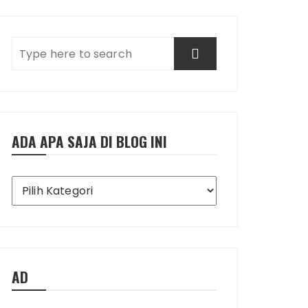
ADA APA SAJA DI BLOG INI
Ada
Apa
Saja
di
Blog
Ini
AD