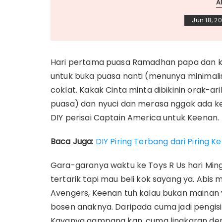
A
Jun 18, 2
Hari pertama puasa Ramadhan papa dan kak
untuk buka puasa nanti (menunya minimalis
coklat. Kakak Cinta minta dibikinin orak-ar
puasa) dan nyuci dan merasa nggak ada ker
DIY perisai Captain America untuk Keenan.
Baca Juga:
DIY Piring Terbang dari Piring K
Gara-garanya waktu ke Toys R Us hari Ming
tertarik tapi mau beli kok sayang ya. Abis 
Avengers, Keenan tuh kalau bukan maina
bosen anaknya. Daripada cuma jadi pengisi 
Kayanya gampang kan, cuma lingkaran den