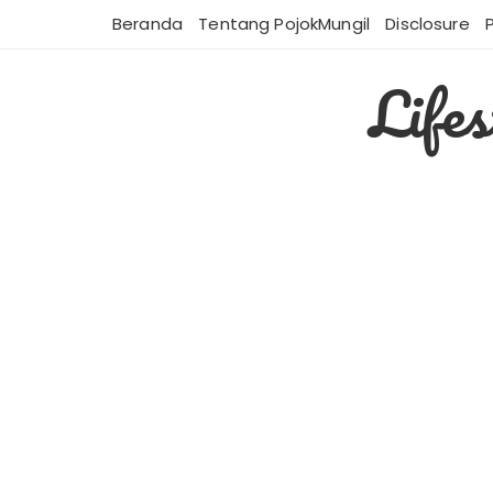
Skip
Beranda
Tentang PojokMungil
Disclosure
to
content
Life