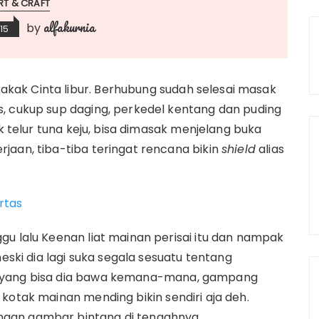
RT & CRAFT
alfakurnia
by
015
ak Cinta libur. Berhubung sudah selesai masak
, cukup sup daging, perkedel kentang dan puding
ik telur tuna keju, bisa dimasak menjelang buka
jaan, tiba-tiba teringat rencana bikin
shield
alias
ertas
gu lalu Keenan liat mainan perisai itu dan nampak
meski dia lagi suka segala sesuatu tentang
n yang bisa dia bawa kemana-mana, gampang
kotak mainan mending bikin sendiri aja deh.
gan gambar bintang di tengahnya.