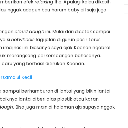
emberikan efek
relaxing
lho. Apalagi kalau dikasih
alau nggak adapun bau harum baby oil saja juga
dengan
cloud dough
ini. Mulai dari dicetak sampai
ya si
hotwheels
lagi jalan di gurun pasir terus
imajinasi ini biasanya saya ajak Keenan ngobrol
 untuk merangsang perkembangan bahasanya.
 baru yang berhasil ditirukan Keenan.
rsama Si Kecil
gh
sampai berhamburan di lantai yang bikin lantai
ebaiknya lantai diberi alas plastik atau koran
dough.
Bisa juga main di halaman aja supaya nggak