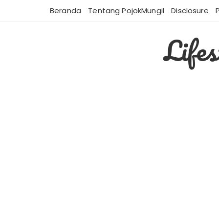
Skip
Beranda
Tentang PojokMungil
Disclosure
to
content
Life