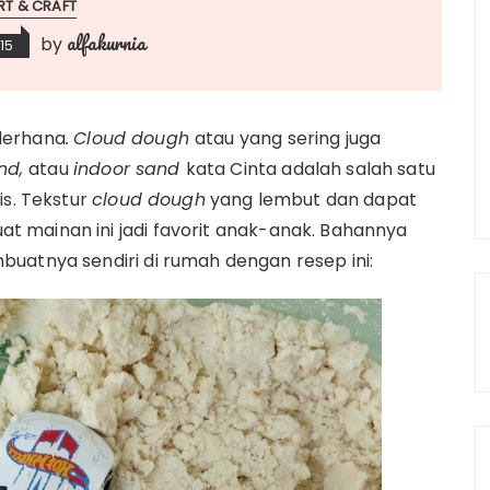
RT & CRAFT
alfakurnia
by
015
derhana
.
Cloud dough
atau yang sering juga
nd,
atau
indoor sand
kata Cinta adalah salah satu
is. Tekstur
cloud dough
yang lembut dan dapat
 mainan ini jadi favorit anak-anak. Bahannya
uatnya sendiri di rumah dengan resep ini: