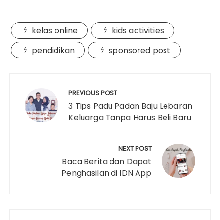
m
o
a
w
i
h
u
i
h
a
p
c
i
n
a
m
n
a
kelas online
kids activities
i
y
e
t
t
t
b
k
r
l
L
b
t
e
s
l
e
e
pendidikan
sponsored post
i
o
e
r
A
r
d
Navigasi
n
o
r
e
p
I
pos
k
k
s
p
n
PREVIOUS POST
3 Tips Padu Padan Baju Lebaran
t
Keluarga Tanpa Harus Beli Baru
NEXT POST
Baca Berita dan Dapat
Penghasilan di IDN App