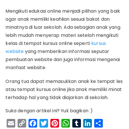
Mengikuti edukasi online menjadi pilihan yang baik
agar anak memiliki keahlian sesuai bakat dan
minatnya di luar sekolah. Ada sebagian anak yang
lebih mudah menyerap materi setelah mengikuti
kelas di tempat kursus online seperti
kursus
website
yang memberikan informasi seputar
pembuatan website dan juga informasi mengenai
manfaat website.
Orang tua dapat memasukkan anak ke tempat les
atau tempat kursus online jika anak memiliki minat
terhadap hal yang tidak diajarkan di sekolah.
Suka dengan artikel ini? Yuk bagikan :)
E
C
F
T
P
W
T
L
S