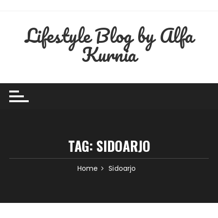
Skip
to
Lifestyle Blog by Alfa
content
Kurnia
TAG:
SIDOARJO
Home
Sidoarjo