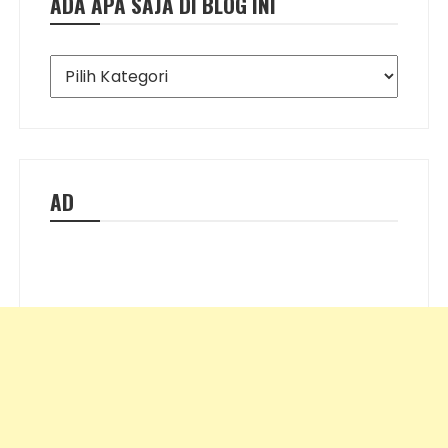
ADA APA SAJA DI BLOG INI
Ada
Apa
Saja
di
Blog
Ini
AD