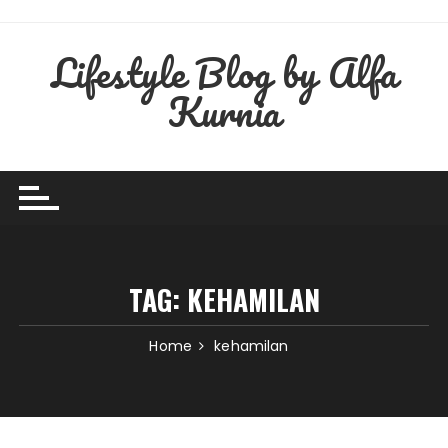
Skip
to
Lifestyle Blog by Alfa
content
Kurnia
TAG:
KEHAMILAN
Home
kehamilan