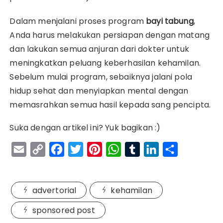
Dalam menjalani proses program
bayi tabung
,
Anda harus melakukan persiapan dengan matang
dan lakukan semua anjuran dari dokter untuk
meningkatkan peluang keberhasilan kehamilan.
Sebelum mulai program, sebaiknya jalani pola
hidup sehat dan menyiapkan mental dengan
memasrahkan semua hasil kepada sang pencipta.
Suka dengan artikel ini? Yuk bagikan :)
E
C
F
T
P
W
T
L
S
m
o
a
w
i
h
u
i
h
a
p
c
i
n
a
m
n
a
advertorial
kehamilan
i
y
e
t
t
t
b
k
r
l
L
b
t
e
s
l
e
e
sponsored post