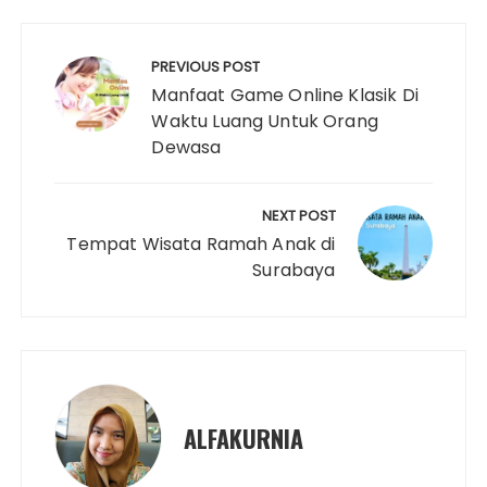
i
o
e
r
A
r
d
Navigasi
n
o
r
e
p
I
pos
k
k
s
p
n
PREVIOUS POST
Manfaat Game Online Klasik Di
t
Waktu Luang Untuk Orang
Dewasa
NEXT POST
Tempat Wisata Ramah Anak di
Surabaya
ALFAKURNIA