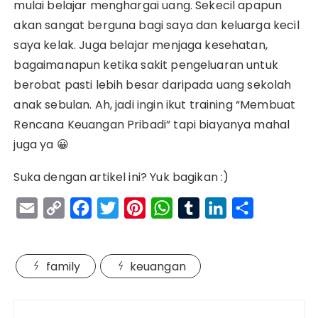
mulai belajar menghargai uang. Sekecil apapun
akan sangat berguna bagi saya dan keluarga kecil
saya kelak. Juga belajar menjaga kesehatan,
bagaimanapun ketika sakit pengeluaran untuk
berobat pasti lebih besar daripada uang sekolah
anak sebulan. Ah, jadi ingin ikut training “Membuat
Rencana Keuangan Pribadi” tapi biayanya mahal
juga ya 😀
Suka dengan artikel ini? Yuk bagikan :)
E
C
F
T
P
W
T
L
S
m
o
a
w
i
h
u
i
h
a
p
c
i
n
a
m
n
a
family
keuangan
i
y
e
t
t
t
b
k
r
l
L
b
t
e
s
l
e
e
Navigasi
i
o
e
r
A
r
d