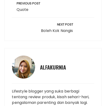
pos
PREVIOUS POST
n
o
r
e
p
I
Quote
k
k
s
p
n
t
NEXT POST
Boleh Kok Nangis
ALFAKURNIA
Lifestyle blogger yang suka berbagi
tentang review produk, kisah sehari-hari,
pengalaman parenting dan banyak lagi.