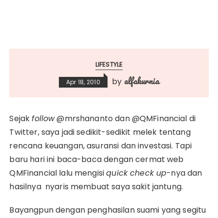
LIFESTYLE
alfakurnia
by
Apr 18, 2010
Sejak
follow
@mrshananto dan @QMFinancial di
Twitter, saya jadi sedikit-sedikit melek tentang
rencana keuangan, asuransi dan investasi. Tapi
baru hari ini baca-baca dengan cermat web
QMFinancial lalu mengisi
quick check up
-nya dan
hasilnya nyaris membuat saya sakit jantung.
Bayangpun dengan penghasilan suami yang segitu