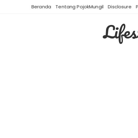
Skip
Beranda
Tentang PojokMungil
Disclosure
to
content
Life