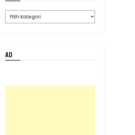
Ada
Apa
Saja
di
Blog
Ini
AD