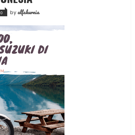
alfakurnia
by
20