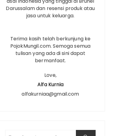
asal Indonesia yang tinggal di Brunei
Darussalam dan resensi produk atau
jasa untuk keluarga.
Terima kasih telah berkunjung ke
PojokMungil.com. Semoga semua
tulisan yang ada di sini dapat
bermanfaat.
Love,
Alfa Kurnia
alfakurniaa@gmail.com