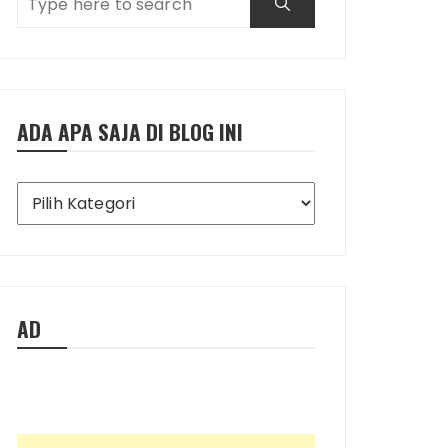
ADA APA SAJA DI BLOG INI
Ada
Apa
Saja
di
Blog
Ini
AD