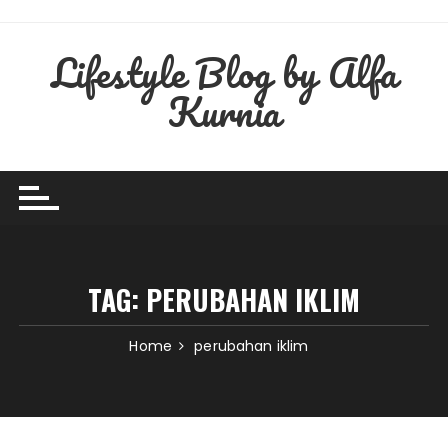
Skip
to
Lifestyle Blog by Alfa
content
Kurnia
TAG:
PERUBAHAN IKLIM
Home
perubahan iklim