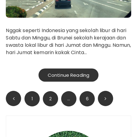
Nggak seperti Indonesia yang sekolah libur di hari
Sabtu dan Minggu, di Brunei sekolah kerajaan dan
swasta lokal libur di hari Jumat dan Minggu. Namun,
hari Jumat kemarin kakak Cinta…
Continue Reading
Paginasi
1
2
…
6
pos