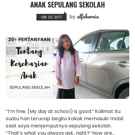
ANAK SEPULANG SEKOLAH
alfakurnia
by
Okt 23, 2017
“I’m fine. (My day at school) is good.“ Kalimat itu
suatu hari terucap begitu kakak memasuki mobil
saat saya menjemputnya sepulang sekolah.
“That’s what you always ask, right? ‘How are…