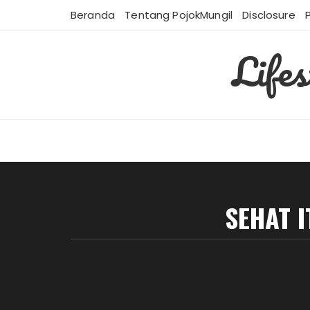
Skip
Beranda
Tentang PojokMungil
Disclosure
to
content
Life
SEHAT 