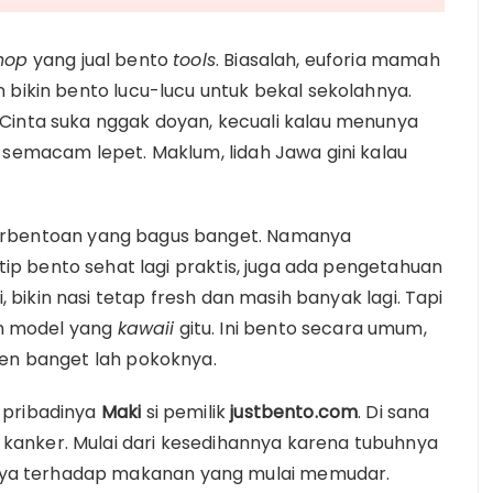
hop
yang jual bento
tools
. Biasalah, euforia mamah
 bikin bento lucu-lucu untuk bekal sekolahnya.
 Cinta suka nggak doyan, kecuali kalau menunya
 semacam lepet. Maklum, lidah Jawa gini kalau
erbentoan yang bagus banget. Namanya
n tip bento sehat lagi praktis, juga ada pengetahuan
, bikin nasi tetap fresh dan masih banyak lagi. Tapi
n model yang
kawaii
gitu. Ini bento secara umum,
ren banget lah pokoknya.
 pribadinya
Maki
si pemilik
justbento.com
. Di sana
kanker. Mulai dari kesedihannya karena tubuhnya
ya terhadap makanan yang mulai memudar.