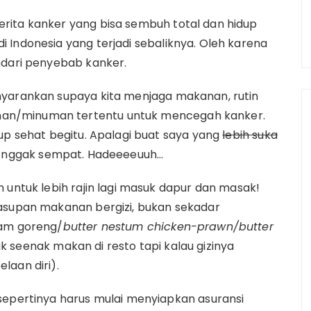
rita kanker yang bisa sembuh total dan hidup
 Indonesia yang terjadi sebaliknya. Oleh karena
ndari penyebab kanker.
nyarankan supaya kita menjaga makanan, rutin
an/minuman tertentu untuk mencegah kanker.
up sehat begitu. Apalagi buat saya yang
lebih suka
a nggak sempat. Hadeeeeuuh…
 untuk lebih rajin lagi masuk dapur dan masak!
 asupan makanan bergizi, bukan sekadar
yam goreng/
butter nestum chicken-prawn/butter
k seenak makan di resto tapi kalau gizinya
laan diri).
sepertinya harus mulai menyiapkan asuransi