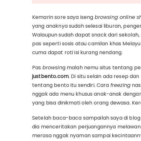
Kemarin sore saya iseng
browsing online s
yang anaknya sudah selesai liburan, pengen
Walaupun sudah dapat snack dari sekolah,
pas seperti sosis atau camilan khas Melayu
cuma dapat roti isi kurang nendang.
Pas
browsin
g malah nemu situs tentang p
justbento.com
. Di situ selain ada resep da
tentang bento itu sendiri. Cara
freezing
nasi
nggak ada menu khusus anak-anak denga
yang bisa dinikmati oleh orang dewasa. Ke
Setelah baca-baca sampailah saya di blog
dia menceritakan perjuangannya melawan 
merasa nggak nyaman sampai kecintaann