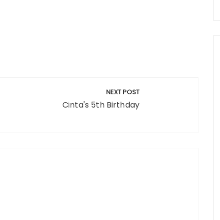
S
h
a
e
NEXT POST
Cinta's 5th Birthday