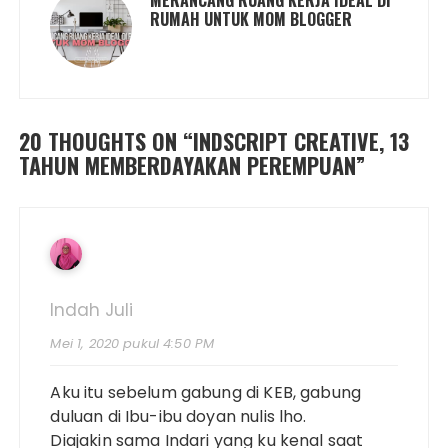
MERANCANG RUANG KERJA IDEAL DI
RUMAH UNTUK MOM BLOGGER
20 THOUGHTS ON “
INDSCRIPT CREATIVE, 13
TAHUN MEMBERDAYAKAN PEREMPUAN
”
Indah Juli
Mei 1, 2020 pukul 4:50 PM
Aku itu sebelum gabung di KEB, gabung
duluan di Ibu-ibu doyan nulis lho.
Diajakin sama Indari yang ku kenal saat