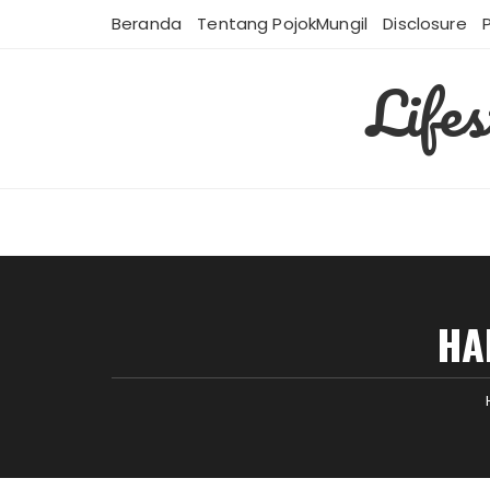
Skip
Beranda
Tentang PojokMungil
Disclosure
to
content
Life
HA