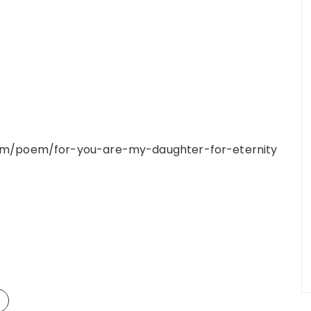
com/poem/for-you-are-my-daughter-for-eternity
S
h
a