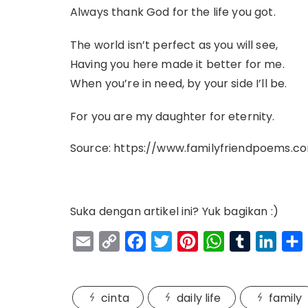
Always thank God for the life you got.
The world isn’t perfect as you will see,
Having you here made it better for me.
When you’re in need, by your side I’ll be.
For you are my daughter for eternity.
Source: https://www.familyfriendpoems.
Suka dengan artikel ini? Yuk bagikan :)
E
C
F
T
P
W
T
L
m
o
a
w
i
h
u
i
a
p
c
i
n
a
m
n
cinta
daily life
family
i
y
e
t
t
t
b
k
r