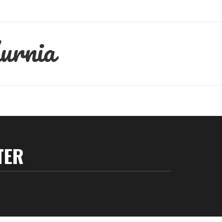
urnia
TER