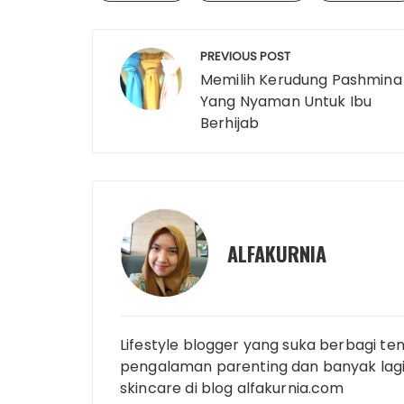
l
L
b
t
e
s
l
e
Navigasi
i
o
e
r
A
r
d
PREVIOUS POST
pos
n
o
r
e
p
I
Memilih Kerudung Pashmina
k
k
Yang Nyaman Untuk Ibu
s
p
n
Berhijab
t
ALFAKURNIA
Lifestyle blogger yang suka berbagi ten
pengalaman parenting dan banyak lagi.
skincare di blog alfakurnia.com