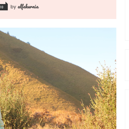
alfakurnia
by
18