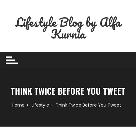
Skip
to
Lifestyle Blog by Alfa
content
Kurnia
THINK TWICE BEFORE YOU TWEET
Home
Lifestyle
Think Twice Before You Tweet