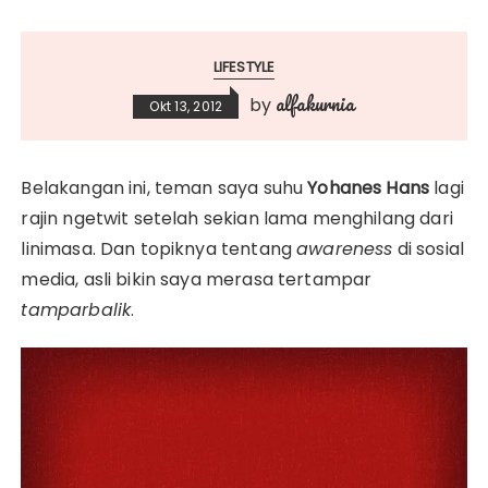
LIFESTYLE
alfakurnia
by
Okt 13, 2012
Belakangan ini, teman saya suhu
Yohanes Hans
lagi
rajin ngetwit setelah sekian lama menghilang dari
linimasa. Dan topiknya tentang
awareness
di sosial
media, asli bikin saya merasa tertampar
tamparbalik
.