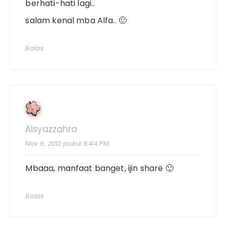
berhati-hati lagi..
salam kenal mba Alfa.. 🙂
Balas
Aisyazzahra
Nov 6, 2012 pukul 5:44 PM
Mbaaa, manfaat banget, ijin share 🙂
Balas