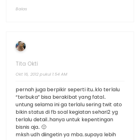
Balas
Tita Okti
Okt 16, 2012 pukul 1:54 AM
pernah juga berpikir seperti itu..klo terlalu
“terbuka” bisa berakibat yang fatal..
untung selama ini ga terlalu sering twit ato
bikin status di fb soal kegiatan sehari2 yg
terlalu detail..hanya untuk kepentingan
bisnis aja.. 🙂
mksh udh diingetin ya mba..supaya lebih