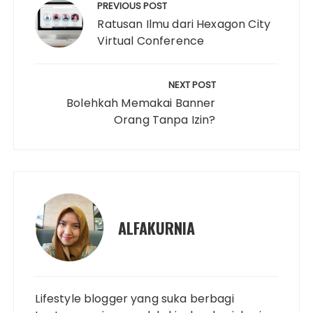
pos
k
k
s
p
n
PREVIOUS POST
Ratusan Ilmu dari Hexagon City
t
Virtual Conference
NEXT POST
Bolehkah Memakai Banner
Orang Tanpa Izin?
ALFAKURNIA
Lifestyle blogger yang suka berbagi