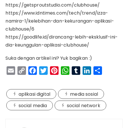
https://getsproutstudio.com/clubhouse/
https://www.idntimes.com/tech/trend/izza-
namira-1/kelebihan-dan-kekurangan-aplikasi-
clubhouse/6
https://goodlife.id/dirancang-lebih-eksklusif-ini-
dia-keunggulan-aplikasi-clubhouse/
Suka dengan artikel ini? Yuk bagikan :)
E
C
F
T
P
W
T
L
S
m
o
a
w
i
h
u
i
h
a
p
c
i
n
a
m
n
a
aplikasi digital
media sosial
i
y
e
t
t
t
b
k
r
l
L
b
t
e
s
l
e
e
social media
social network
i
o
e
r
A
r
d
Navigasi
n
o
r
e
p
I